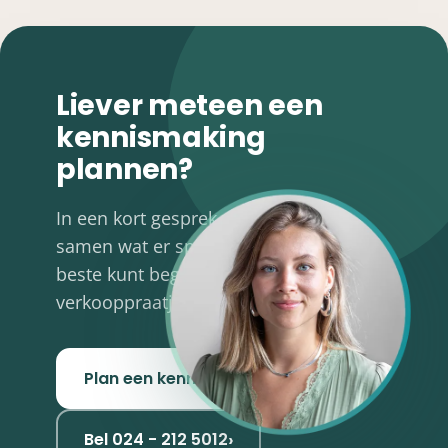
Liever meteen een
kennismaking
plannen?
In een kort gesprek verkennen we
samen wat er speelt en waar je het
beste kunt beginnen. Geen
verkooppraatje, wel concrete tips.
›
Plan een kennismaking
›
Bel 024 - 212 5012