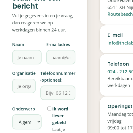
Oude Haven
bericht
6511 XH Ni
Routebeschr
Vul je gegevens in en je vraag,
dan reageren we op
werkdagen binnen 24 uur.
E-mail
info@thelab
Naam
E-mailadres
Telefoon
024 - 212 5
Organisatie
Telefoonnummer
Bereikbaar 
(optioneel)
werkdagen
Openingst
Onderwerp
Ik word
Maandag tot
liever
vrijdag
gebeld
09:00 tot 17
Laat je