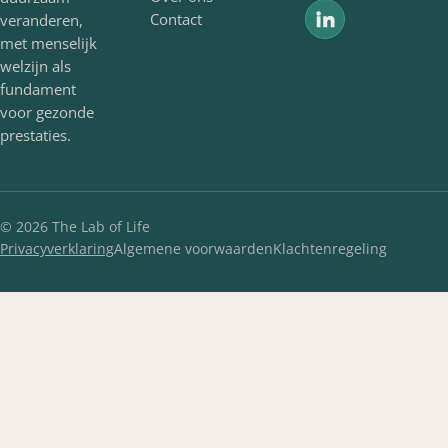
Contact
veranderen,
met menselijk
welzijn als
fundament
voor gezonde
prestaties.
©
2026
The Lab of Life
Privacyverklaring
Algemene voorwaarden
Klachtenregeling